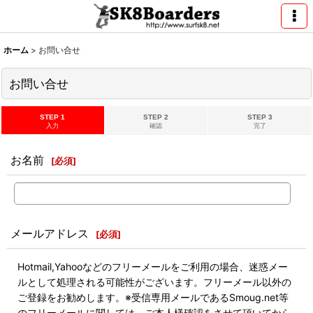
ホーム
>
お問い合せ
お問い合せ
STEP 1
STEP 2
STEP 3
入力
確認
完了
お名前
[
必須
]
メールアドレス
[
必須
]
Hotmail,Yahooなどのフリーメールをご利用の場合、迷惑メー
ルとして処理される可能性がございます。フリーメール以外の
ご登録をお勧めします。※受信専用メールであるSmoug.net等
のフリーメールに関しては、ご本人様確認をさせて頂いてから