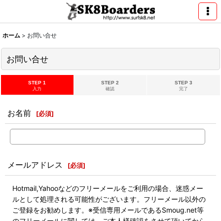
ホーム
>
お問い合せ
お問い合せ
STEP 1
STEP 2
STEP 3
入力
確認
完了
お名前
[
必須
]
メールアドレス
[
必須
]
Hotmail,Yahooなどのフリーメールをご利用の場合、迷惑メー
ルとして処理される可能性がございます。フリーメール以外の
ご登録をお勧めします。※受信専用メールであるSmoug.net等
のフリーメールに関しては、ご本人様確認をさせて頂いてから