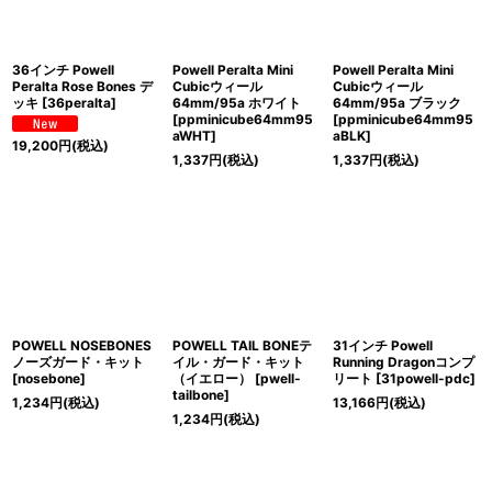
絞り込む
36インチ Powell
Powell Peralta Mini
Powell Peralta Mini
Peralta Rose Bones デ
Cubicウィール
Cubicウィール
ッキ
[
36peralta
]
64mm/95a ホワイト
64mm/95a ブラック
[
ppminicube64mm95
[
ppminicube64mm95
aWHT
]
aBLK
]
19,200
円
(税込)
1,337
円
(税込)
1,337
円
(税込)
POWELL NOSEBONES
POWELL TAIL BONEテ
31インチ Powell
ノーズガード・キット
イル・ガード・キット
Running Dragonコンプ
[
nosebone
]
（イエロー）
[
pwell-
リート
[
31powell-pdc
]
tailbone
]
1,234
円
(税込)
13,166
円
(税込)
1,234
円
(税込)