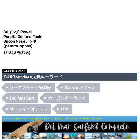
30インチ Powell
Peralta Gelfand Tank
Spoon Noseデッキ
[
peralta-spoon
]
15,223
円
(税込)
SK8Boarders人気キーワード
サーフスケート 完成品
Carver トラック
Del Mar Surf
カービング トラック
サーフィン オフトレ
LDP