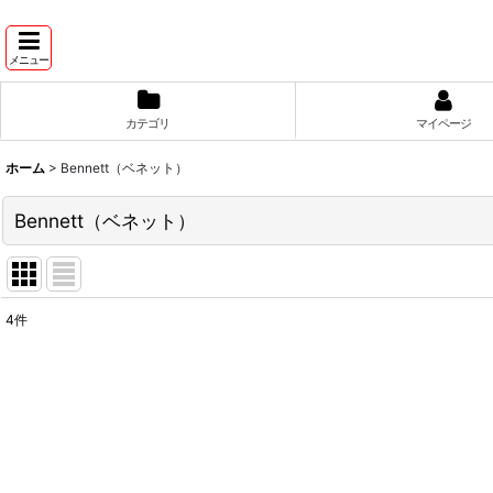
メニュー
カテゴリ
マイページ
ホーム
>
Bennett（ベネット）
Bennett（ベネット）
4
件
表示数
:
並び順
: