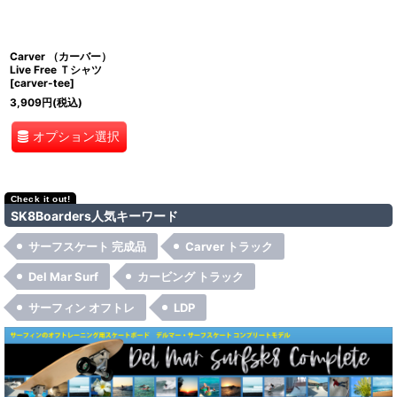
絞り込む
Carver （カーバー）
Live Free Ｔシャツ
[
carver-tee
]
3,909
円
(税込)
オプション選択
SK8Boarders人気キーワード
サーフスケート 完成品
Carver トラック
Del Mar Surf
カービング トラック
サーフィン オフトレ
LDP