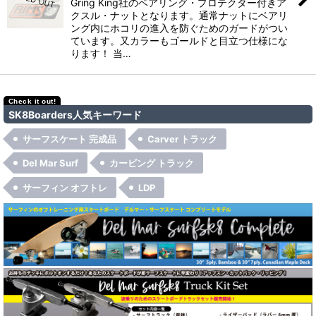
Gring King社のベアリング・プロテクター付きア
クスル・ナットとなります。通常ナットにベアリ
ング内にホコリの進入を防ぐためのガードがつい
ています。又カラーもゴールドと目立つ仕様にな
ります！ 当…
SK8Boarders人気キーワード
サーフスケート 完成品
Carver トラック
Del Mar Surf
カービング トラック
サーフィン オフトレ
LDP