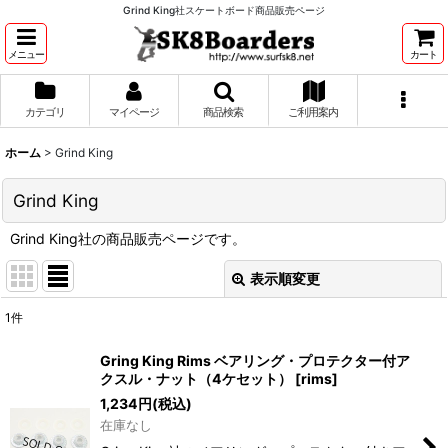
Grind King社スケートボード商品販売ページ
メニュー
カート
カテゴリ
マイページ
商品検索
ご利用案内
ホーム
>
Grind King
Grind King
Grind King社の商品販売ページです。
表示順変更
閉じる
1
件
表示数
:
Gring King Rims ベアリング・プロテクター付ア
クスル・ナット（4ケセット）
[
rims
]
並び順
:
1,234
円
(税込)
在庫なし
絞り込む