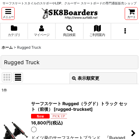
サーフスケートスタイルのスケボーやLDP、クルーザー スケートボードの専門通販販売ショップ
メニュー
カート
カテゴリ
マイページ
商品検索
ご利用案内
ホーム
>
Rugged Truck
Rugged Truck
表示順変更
閉じる
1
件
表示数
:
サーフスケート Rugged（ラグド）トラック セッ
ト（前後）
[
rugged-truckset
]
並び順
:
16,800
円
(税込)
◯
絞り込む
ドイツ発のサーフスケートブランド、『Rugged