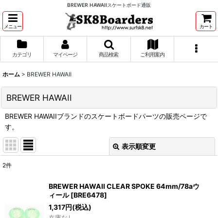
BREWER HAWAIIスケートボード通販
メニュー
カート
カテゴリ
マイページ
商品検索
ご利用案内
ホーム
>
BREWER HAWAII
BREWER HAWAII
BREWER HAWAIIブランドのスケートボードパーツの販売ページで
す。
表示順変更
閉じる
2
件
表示数
:
BREWER HAWAII CLEAR SPOKE 64mm/78aウ
ィール
[
BRE6478
]
並び順
:
1,317
円
(税込)
在庫なし