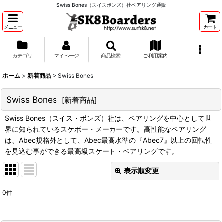
Swiss Bones（スイスボンズ）社ベアリング通販
メニュー
カート
カテゴリ
マイページ
商品検索
ご利用案内
ホーム
>
新着商品
>
Swiss Bones
Swiss Bones
[
新着商品
]
Swiss Bones（スイス・ボンズ）社は、ベアリングを中心として世
界に知られているスケボー・メーカーです。高性能なベアリング
は、Abec規格外として、Abec最高水準の『Abec7』以上の回転性
を見込む事ができる最高級スケート・ベアリングです。
表示順変更
閉じる
0
件
表示数
: