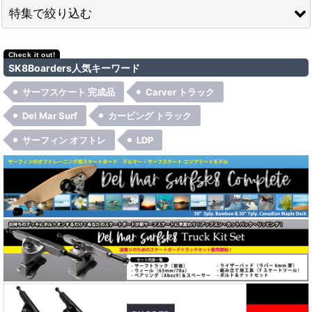
並び順
:
特集で絞り込む
絞り込む
Del Mar Surfsk8
SK8Boarders人気キーワード
NitroSK8
サーフスケート 完成品
Carver トラック
Rugged Truck
Del Mar Surf
カービング トラック
サーフィン オフトレ
LDP
Original Skateboards
Carver（カーバー）
Carver（カーバー）コンプリート
Carver（カーバー）トラック
Caver（カーバー）パーツ
Randal（ランダル）