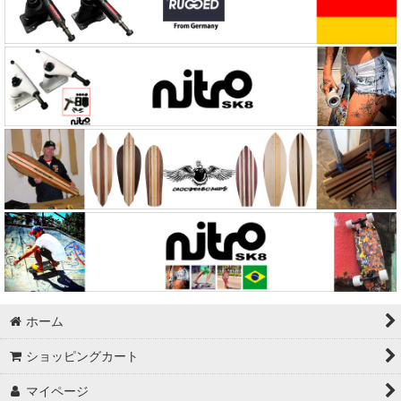
Seismic（セイスミック）
Independent（Indy）
Soularc Skate
Surfone
Grind King
Sector9
Abec11
Kryptonics
Swiss Bones
ホーム
ショッピングカート
Powell
マイページ
Vinaka