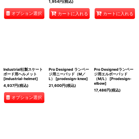
1,954
円
(税込)
オプション選択
カートに入れる
カートに入れる
Industrial社製スケート
Pro Designed ランペー
Pro Designedランペー
ボード用ヘルメット
ジ用ニーパッド（M／
ジ用エルボーパッド
[
industrial-helmet
]
L）
[
prodesign-knee
]
（M/L）
[
Prodesign-
elbow
]
4,937
円
(税込)
21,600
円
(税込)
17,486
円
(税込)
オプション選択