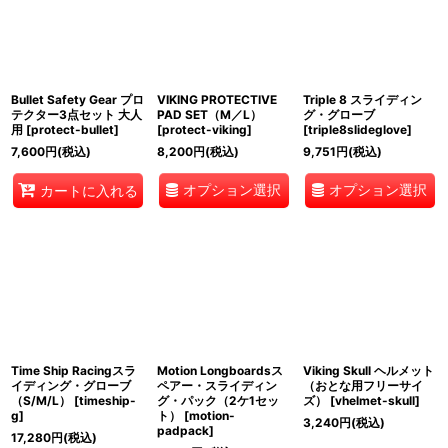
表示数
:
並び順
:
Bullet Safety Gear プロ
VIKING PROTECTIVE
Triple 8 スライディン
絞り込む
テクター3点セット 大人
PAD SET（M／L）
グ・グローブ
用
[
protect-bullet
]
[
protect-viking
]
[
triple8slideglove
]
7,600
円
(税込)
8,200
円
(税込)
9,751
円
(税込)
オプション選択
オプション選択
カートに入れる
Time Ship Racingスラ
Motion Longboardsス
Viking Skull ヘルメット
イディング・グローブ
ペアー・スライディン
（おとな用フリーサイ
（S/M/L）
[
timeship-
グ・パック（2ケ1セッ
ズ）
[
vhelmet-skull
]
g
]
ト）
[
motion-
3,240
円
(税込)
padpack
]
17,280
円
(税込)