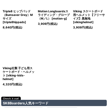
Triple8 ヒップパッド
Motion Longboardsス
Viking スケートボード
（Bumsaver Grey）M
ライディング・グローブ
用ヘルメット【フリーサ
サイズ
（M／L）
[
motion-g
]
イズ】黒無地
[
triple8hippads
]
[
vikinghelmet
]
3,909
円
(税込)
8,640
円
(税込)
3,909
円
(税込)
Viking社製 子ども用ス
ケートボード・ヘルメッ
ト
[
viking-kids-
helmet
]
4,320
円
(税込)
SK8Boarders人気キーワード