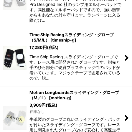
Pro Designed,Inc.社のランプ用エルボーパッドで
す。高性能なエルボーパッドですので、強い衝撃
からもあなたの肘を守ります。ランページに入る
際だけ…
Time Ship Racingスライディング・グローブ
（S/M/L）
[
timeship-g
]
17,280
円
(税込)
Time Ship Racing スライディング・グローブで
す。レース用に開発されたグローブです。指先と
手のひら部分に硬質プラスティック性のパッドが
着いています。マジックテープで固定されている
ので、脱…
Motion Longboardsスライディング・グローブ
（M／L）
[
motion-g
]
3,909
円
(税込)
在庫なし
牛革製のグローブに丸いスライディング・パック
が付いたスライディング・グローブです。レース
用に開発されたグローブなので安心して高速走行