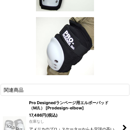
関連商品
Pro Designedランページ用エルボーパッド
（M/L）
[
Prodesign-elbow
]
17,486
円
(税込)
在庫なし
アメリカのプロ・スケーターからも定評の高い、