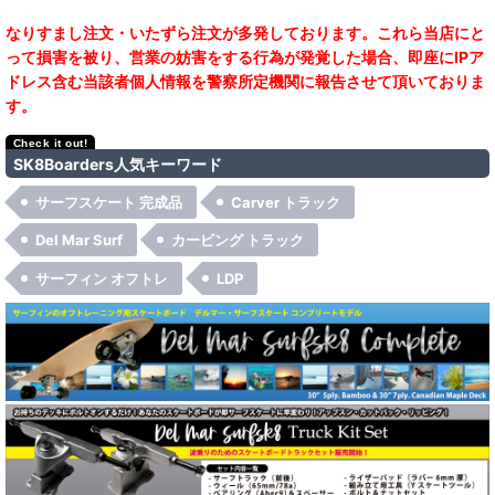
なりすまし注文・いたずら注文が多発しております。これら当店にと
って損害を被り、営業の妨害をする行為が発覚した場合、即座にIPア
ドレス含む当該者個人情報を警察所定機関に報告させて頂いておりま
す。
SK8Boarders人気キーワード
サーフスケート 完成品
Carver トラック
Del Mar Surf
カービング トラック
サーフィン オフトレ
LDP