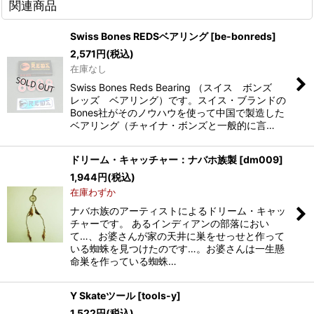
関連商品
Swiss Bones REDSベアリング
[
be-bonreds
]
2,571
円
(税込)
在庫なし
Swiss Bones Reds Bearing （スイス ボンズ
レッズ ベアリング）です。スイス・ブランドの
Bones社がそのノウハウを使って中国で製造した
ベアリング（チャイナ・ボンズと一般的に言…
ドリーム・キャッチャー：ナバホ族製
[
dm009
]
1,944
円
(税込)
在庫わずか
ナバホ族のアーティストによるドリーム・キャッ
チャーです。 あるインディアンの部落におい
て…、お婆さんが家の天井に巣をせっせと作って
いる蜘蛛を見つけたのです…。お婆さんは一生懸
命巣を作っている蜘蛛…
Y Skateツール
[
tools-y
]
1,522
円
(税込)