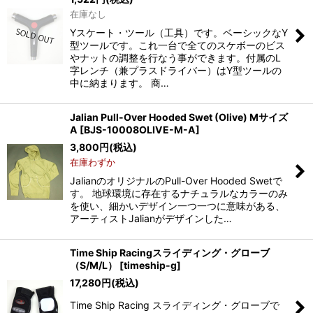
在庫なし
Yスケート・ツール（工具）です。ベーシックなY
型ツールです。これ一台で全てのスケボーのビス
やナットの調整を行なう事ができます。付属のL
字レンチ（兼プラスドライバー）はY型ツールの
中に納まります。 商…
Jalian Pull-Over Hooded Swet (Olive) Mサイズ
A
[
BJS-10008OLIVE-M-A
]
3,800
円
(税込)
在庫わずか
JalianのオリジナルのPull-Over Hooded Swetで
す。 地球環境に存在するナチュラルなカラーのみ
を使い、細かいデザイン一つ一つに意味がある、
アーティストJalianがデザインした…
Time Ship Racingスライディング・グローブ
（S/M/L）
[
timeship-g
]
17,280
円
(税込)
Time Ship Racing スライディング・グローブで