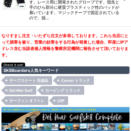
す。レース用に開発されたグローブです。指先と
手のひら部分に硬質プラスティック性のパッドが
着いています。マジックテープで固定されている
ので、脱…
なりすまし注文・いたずら注文が多発しております。これら当店にと
って損害を被り、営業の妨害をする行為が発覚した場合、即座にIPア
ドレス含む当該者個人情報を警察所定機関に報告させて頂いておりま
す。
SK8Boarders人気キーワード
サーフスケート 完成品
Carver トラック
Del Mar Surf
カービング トラック
サーフィン オフトレ
LDP