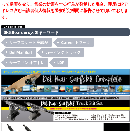
って損害を被り、営業の妨害をする行為が発覚した場合、即座にIPア
ドレス含む当該者個人情報を警察所定機関に報告させて頂いておりま
す。
SK8Boarders人気キーワード
サーフスケート 完成品
Carver トラック
Del Mar Surf
カービング トラック
サーフィン オフトレ
LDP