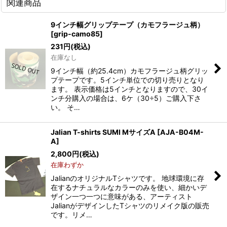
関連商品
9インチ幅グリップテープ（カモフラージュ柄）
[
grip-camo85
]
231
円
(税込)
在庫なし
9インチ幅（約25.4cm）カモフラージュ柄グリッ
プテープです。5インチ単位での切り売りとなり
ます。 表示価格は5インチとなりますので、30イ
ンチ分購入の場合は、6ケ（30÷5）ご購入下さ
い。 そ…
Jalian T-shirts SUMI MサイズA
[
AJA-B04M-
A
]
2,800
円
(税込)
在庫わずか
JalianのオリジナルTシャツです。 地球環境に存
在するナチュラルなカラーのみを使い、細かいデ
ザイン一つ一つに意味がある、アーティスト
JalianがデザインしたTシャツのリメイク版の販売
です。リメ…