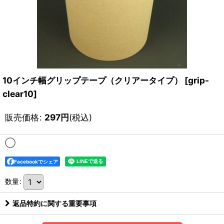
10インチ幅グリップテープ（クリアータイプ）
[
grip-
clear10
]
販売価格
:
297
円
(税込)
◯
Facebookでシェア
数量
:
返品特約に関する重要事項