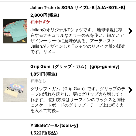
Jalian T-shirts SORA サイズL‐B
[
AJA-B01L-B
]
2,800
円
(税込)
在庫わずか
JalianのオリジナルTシャツです。 地球環境に存
在するナチュラルなカラーのみを使い、細かいデ
ザイン一つ一つに意味がある、アーティスト
JalianがデザインしたTシャツのリメイク版の販売
です。リメ…
Grip Gum（グリップ・ガム）
[
grip-gummy
]
1,851
円
(税込)
在庫なし
グリップ・ガム（Grip Gum）です。グリップのテ
ープの汚れを落とし、更にグリップ力を増してく
れます。 使用方法はサーフィンのワックスと同様
にスケートボードのグリップ・テープ上に軽く力
を入れて前後…
Y Skateツール
[
tools-y
]
1,522
円
(税込)