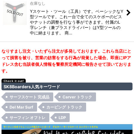
在庫なし
Yスケート・ツール（工具）です。ベーシックなY
型ツールです。これ一台で全てのスケボーのビス
やナットの調整を行なう事ができます。付属のL
字レンチ（兼プラスドライバー）はY型ツールの
中に納まります。 商…
なりすまし注文・いたずら注文が多発しております。これら当店にと
って損害を被り、営業の妨害をする行為が発覚した場合、即座にIPア
ドレス含む当該者個人情報を警察所定機関に報告させて頂いておりま
す。
SK8Boarders人気キーワード
サーフスケート 完成品
Carver トラック
Del Mar Surf
カービング トラック
サーフィン オフトレ
LDP