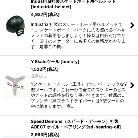
Industrial社製スケートボード用ヘルメット
[
industrial-helmet
]
4,937
円
(税込)
Industrial社製のスケートボード用ヘルメットで
す。スケートボード・パークに入る際は必ずヘル
メットの着用をしましょう！怪我は自分だけでな
く、回りのスケーターにも多くの迷惑がかかりま
す。是非この機…
Y Skateツール
[
tools-y
]
1,522
円
(税込)
在庫なし
Yスケート・ツール（工具）です。ベーシックなY
型ツールです。これ一台で全てのスケボーのビス
やナットの調整を行なう事ができます。付属のL
字レンチ（兼プラスドライバー）はY型ツールの
中に納まります。 商…
Speed Demons（スピード・デーモン）社製
ABEC7 オイル・ベアリング
[
sd-bearing-oil
]
2,983
円
(税込)