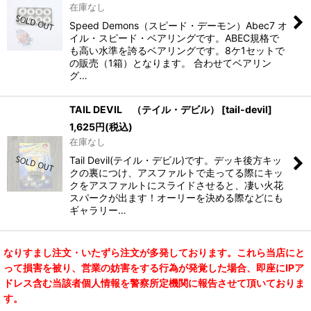
在庫なし
Speed Demons（スピード・デーモン）Abec7 オ
イル・スピード・ベアリングです。ABEC規格で
も高い水準を誇るベアリングです。8ケ1セットで
の販売（1箱）となります。 合わせてベアリン
グ…
TAIL DEVIL （テイル・デビル）
[
tail-devil
]
1,625
円
(税込)
在庫なし
Tail Devil(テイル・デビル)です。デッキ後方キッ
クの裏につけ、アスファルトで走ってる際にキッ
クをアスファルトにスライドさせると、凄い火花
スパークが出ます！オーリーを決める際などにも
ギャラリー…
なりすまし注文・いたずら注文が多発しております。これら当店にと
って損害を被り、営業の妨害をする行為が発覚した場合、即座にIPア
ドレス含む当該者個人情報を警察所定機関に報告させて頂いておりま
す。