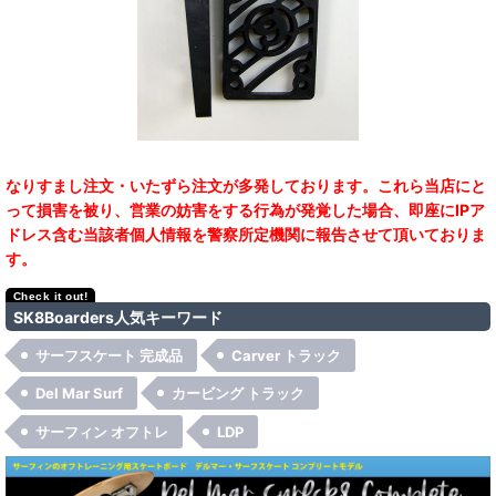
なりすまし注文・いたずら注文が多発しております。これら当店にと
って損害を被り、営業の妨害をする行為が発覚した場合、即座にIPア
ドレス含む当該者個人情報を警察所定機関に報告させて頂いておりま
す。
SK8Boarders人気キーワード
サーフスケート 完成品
Carver トラック
Del Mar Surf
カービング トラック
サーフィン オフトレ
LDP