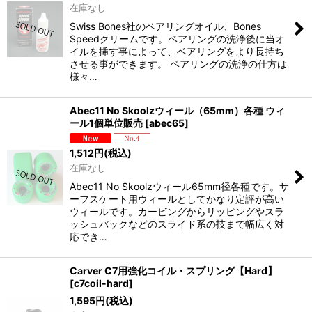
在庫なし
Swiss Bones社のベアリングオイル、Bones
Speedクリームです。ベアリングの洗浄後に当オ
イルを挿す事によって、ベアリングをより長持ち
させる事ができます。 ベアリングの洗浄の仕方は
様々…
Abec11 No Skoolzウィール（65mm）各種 ウィ
ール1個単位販売
[
abec65
]
1,512
円
(税込)
在庫なし
Abec11 No Skoolzウィール65mm径各種です。サ
ーフスケート用ウィールとしてかなり定評が高い
ウィールです。カービングからリッピングやスラ
ッシュバックなどのスライド系の技まで幅広く対
応でき…
Carver C7用強化コイル・スプリング【Hard】
[
c7coil-hard
]
1,595
円
(税込)