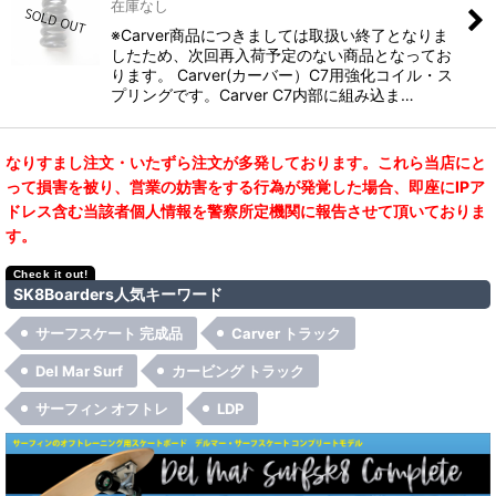
在庫なし
※Carver商品につきましては取扱い終了となりま
したため、次回再入荷予定のない商品となってお
ります。 Carver(カーバー）C7用強化コイル・ス
プリングです。Carver C7内部に組み込ま…
なりすまし注文・いたずら注文が多発しております。これら当店にと
って損害を被り、営業の妨害をする行為が発覚した場合、即座にIPア
ドレス含む当該者個人情報を警察所定機関に報告させて頂いておりま
す。
SK8Boarders人気キーワード
サーフスケート 完成品
Carver トラック
Del Mar Surf
カービング トラック
サーフィン オフトレ
LDP