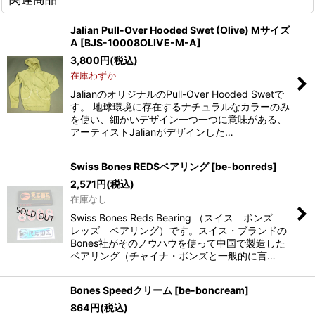
Jalian Pull-Over Hooded Swet (Olive) Mサイズ
A
[
BJS-10008OLIVE-M-A
]
3,800
円
(税込)
在庫わずか
JalianのオリジナルのPull-Over Hooded Swetで
す。 地球環境に存在するナチュラルなカラーのみ
を使い、細かいデザイン一つ一つに意味がある、
アーティストJalianがデザインした…
Swiss Bones REDSベアリング
[
be-bonreds
]
2,571
円
(税込)
在庫なし
Swiss Bones Reds Bearing （スイス ボンズ
レッズ ベアリング）です。スイス・ブランドの
Bones社がそのノウハウを使って中国で製造した
ベアリング（チャイナ・ボンズと一般的に言…
Bones Speedクリーム
[
be-boncream
]
864
円
(税込)