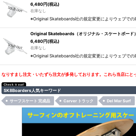
6,480
円
(税込)
在庫なし
※Original Skateboards社の規定変更によりウェ
Original Skateboards（オリジナル・スケートボー
6,480
円
(税込)
在庫なし
※Original Skateboards社の規定変更によりウェ
なりすまし注文・いたずら注文が多発しております。これら当店にとっ
SK8Boarders人気キーワード
サーフスケート 完成品
Carver トラック
Del Mar Surf