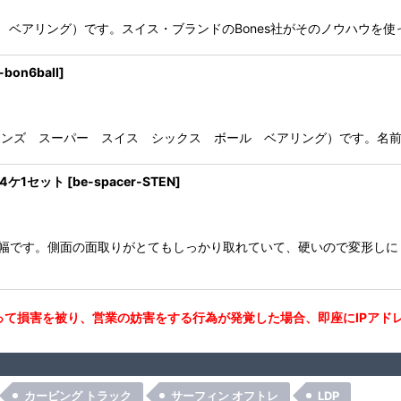
 ボンズ レッズ ベアリング）です。スイス・ブランドのBones社がそのノ
-bon6ball
]
 Bearing (スイス ボンズ スーパー スイス シックス ボール ベアリング
4ケ1セット
[
be-spacer-STEN
]
m幅です。側面の面取りがとてもしっかり取れていて、硬いので変形しに
て損害を被り、営業の妨害をする行為が発覚した場合、即座にIPアド
カービング トラック
サーフィン オフトレ
LDP