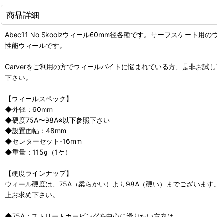
商品詳細
Abec11 No Skoolzウィール60mm径各種です。サーフス
性能ウィールです。
Carverをご利用の方でウィールバイトに悩まれている方、是非お
下さい。
【ウィールスペック】
◆外径：60mm
◆硬度75A〜98A※以下参照下さい
◆設置面幅：48mm
◆センターセット-16mm
◆重量：115g（1ケ）
【硬度ラインナップ】
ウィール硬度は、75A（柔らかい）より98A（硬い）までございま
上お求め下さい。
◆75A：ストリートカービングを中心に滑りたい方向け