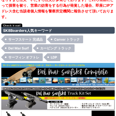
って損害を被り、営業の妨害をする行為が発覚した場合、即座にIPア
ドレス含む当該者個人情報を警察所定機関に報告させて頂いておりま
す。
SK8Boarders人気キーワード
サーフスケート 完成品
Carver トラック
Del Mar Surf
カービング トラック
サーフィン オフトレ
LDP