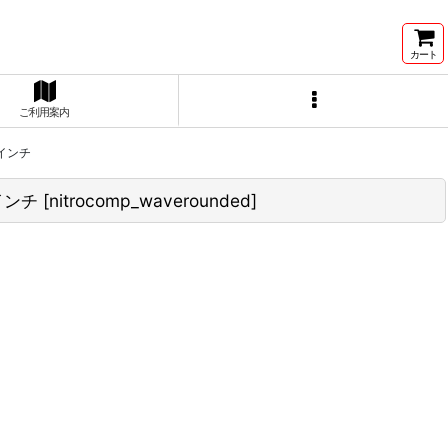
カート
ご利用案内
0インチ
インチ
[
nitrocomp_waverounded
]