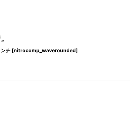
インチ
[
nitrocomp_waverounded
]