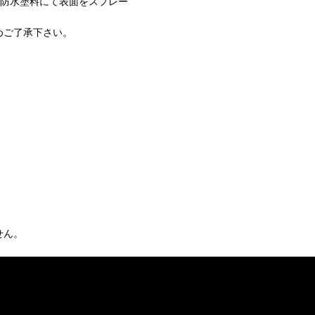
／防水塗料にて表面をスプレー
めご了承下さい。
せん。