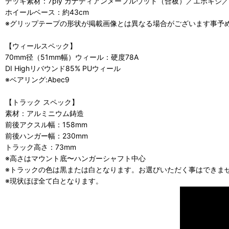
デッキ素材：7ply カナディアンメープルウッド（合板）／エポキシ
ホイールベース：約43cm
※グリップテープの形状が掲載画像とは異なる場合がございます事予
【ウィールスペック】
70mm径（51mm幅）ウィール：硬度78A
DI Highリバウンド85% PUウィール
※ベアリング:Abec9
【トラック スペック】
素材：アルミニウム鋳造
前後アクスル幅：158mm
前後ハンガー幅：230mm
トラック高さ：73mm
※高さはマウント底〜ハンガーシャフト中心
※トラックの色は黒または白となります。お選びいただく事はできま
※現状ほぼ全て白となります。