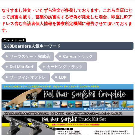
なりすまし注文・いたずら注文が多発しております。これら当店にと
って損害を被り、営業の妨害をする行為が発覚した場合、即座にIPア
ドレス含む当該者個人情報を警察所定機関に報告させて頂いておりま
す。
SK8Boarders人気キーワード
サーフスケート 完成品
Carver トラック
Del Mar Surf
カービング トラック
サーフィン オフトレ
LDP