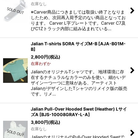
在庫なし
※Carver商品につきましては取扱い終了となりま
したため、次回再入荷予定のない商品となってお
ります。 Carver L字プレートです。Carver C7及
びC1Zトラック内部に組み込まれている…
Jalian T-shirts SORA サイズM-B
[
AJA-B01M-
B
]
2,800
円
(税込)
在庫わずか
JalianのオリジナルTシャツです。 地球環境に存
在するナチュラルなカラーのみを使い、細かいデ
ザイン一つ一つに意味がある、アーティスト
JalianがデザインしたTシャツのリメイク版の販売
です。リメ…
Jalian Pull-Over Hooded Swet (Heather) Lサイ
ズA
[
BJS-10008GRAY-L-A
]
3,800
円
(税込)
在庫なし
JalianのオリジナルのPull-Over Hooded Swetで