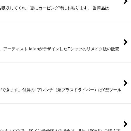
も吸収してくれ、更にカービング時にも粘ります。 当商品は
アーティストJalianがデザインしたTシャツのリメイク版の販売
ができます。付属のL字レンチ（兼プラスドライバー）はY型ツール
なりますので、30インチ分購入の場合は、6ケ（30÷5）ご購入下