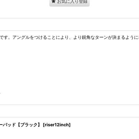
お気に入り登録
ー1台分）です。アングルをつけることにより、より鋭角なターンが決まるよ
。
ザーパッド【ブラック】
[
riser12inch
]