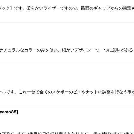
【ブラック】です。柔らかいライザーですので、路面のギャップからの衝撃
するナチュラルなカラーのみを使い、細かいデザイン一つ一つに意味がある、
ールです。これ一台で全てのスケボーのビスやナットの調整を行なう事
-camo85
]
テープです。5インチ単位での切り売りとなります。 表示価格は5インチと