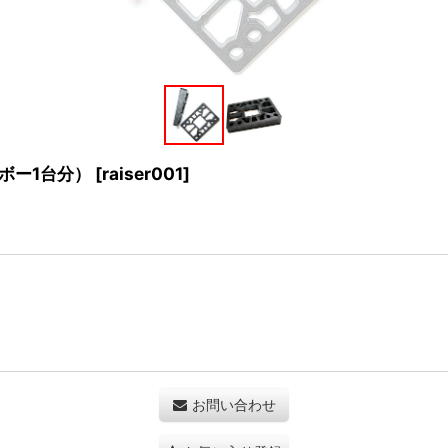
ケボー1台分）
[
raiser001
]
お問い合わせ