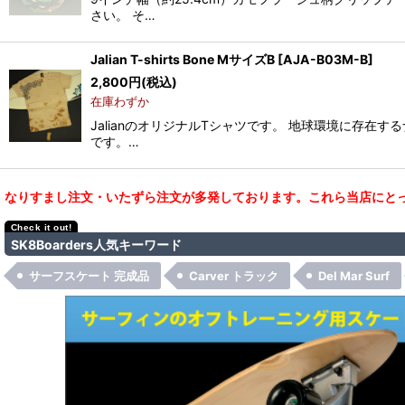
さい。 そ…
Jalian T-shirts Bone MサイズB
[
AJA-B03M-B
]
2,800
円
(税込)
在庫わずか
JalianのオリジナルTシャツです。 地球環境に存在
です。…
なりすまし注文・いたずら注文が多発しております。これら当店にとっ
SK8Boarders人気キーワード
サーフスケート 完成品
Carver トラック
Del Mar Surf