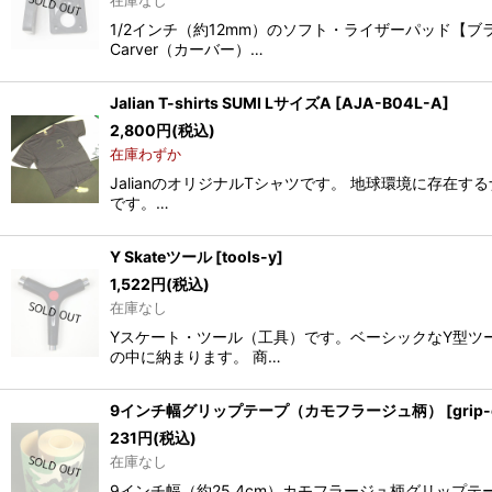
在庫なし
1/2インチ（約12mm）のソフト・ライザーパッド
Carver（カーバー）…
Jalian T-shirts SUMI LサイズA
[
AJA-B04L-A
]
2,800
円
(税込)
在庫わずか
JalianのオリジナルTシャツです。 地球環境に存在
です。…
Y Skateツール
[
tools-y
]
1,522
円
(税込)
在庫なし
Yスケート・ツール（工具）です。ベーシックなY型ツ
の中に納まります。 商…
9インチ幅グリップテープ（カモフラージュ柄）
[
grip
231
円
(税込)
在庫なし
9インチ幅（約25.4cm）カモフラージュ柄グリップ