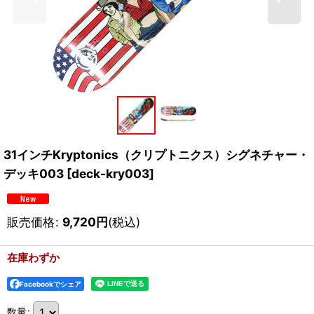
31インチKryptonics（クリプトニクス）シグネチャー・
デッキ003
[
deck-kry003
]
販売価格
:
9,720
円
(税込)
在庫わずか
Facebookでシェア
数量
: