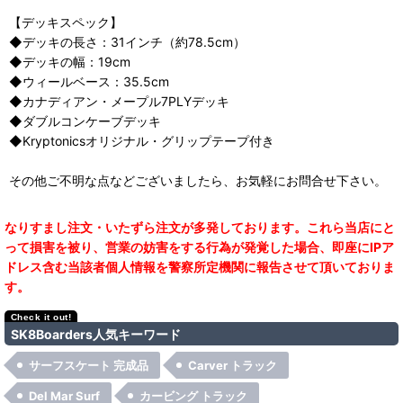
【デッキスペック】
◆デッキの長さ：31インチ（約78.5cm）
◆デッキの幅：19cm
◆ウィールベース：35.5cm
◆カナディアン・メープル7PLYデッキ
◆ダブルコンケーブデッキ
◆Kryptonicsオリジナル・グリップテープ付き
その他ご不明な点などございましたら、お気軽にお問合せ下さい。
なりすまし注文・いたずら注文が多発しております。これら当店にと
って損害を被り、営業の妨害をする行為が発覚した場合、即座にIPア
ドレス含む当該者個人情報を警察所定機関に報告させて頂いておりま
す。
SK8Boarders人気キーワード
サーフスケート 完成品
Carver トラック
Del Mar Surf
カービング トラック