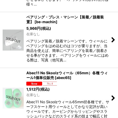
様々…
ベアリング・プレス・マシーン【装着／脱着装
置】
[
be-machin
]
5,966
円
(税込)
在庫なし
ベアリング装着／脱着マシーンです。ウィールに
ベアリングをはめ込むのはコツが要りますが、当
商品を使えば、簡単にベアリングを装着／脱着さ
せる事ができます。 ベアリングをウィールにはめ
る際は、写真（他写真…
Abec11 No Skoolzウィール（65mm）各種 ウィ
ール1個単位販売
[
abec65
]
1,512
円
(税込)
在庫なし
Abec11 No Skoolzウィール65mm径各種です。サ
ーフスケート用ウィールとしてかなり定評が高い
ウィールです。カービングからリッピングやスラ
ッシュバックなどのスライド系の技まで幅広く対