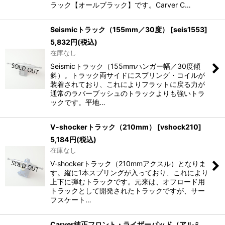
ラック【オールブラック】です。Carver C…
Seismicトラック（155mm／30度）
[
seis1553
]
5,832
円
(税込)
在庫なし
Seismicトラック（155mmハンガー幅／30度傾
斜）。トラック両サイドにスプリング・コイルが
装着されており、これによりフラットに戻る力が
通常のラバーブッシュのトラックよりも強いトラ
ックです。平地…
V-shockerトラック（210mm）
[
vshock210
]
5,184
円
(税込)
在庫なし
V-shockerトラック（210mmアクスル）となりま
す。縦に1本スプリングが入っており、これにより
上下に弾むトラックです。元来は、オフロード用
トラックとして開発されたトラックですが、サー
フスケート…
Carver純正フロント・ライザーパッド（アルミ