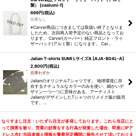
製）
[
caalumi-f
]
699
円
(税込)
在庫なし
※Carver商品につきましては取扱い終了となりま
したため、次回再入荷予定のない商品となってお
ります。 Carver(カーバー）純正フロント・ライ
ザーパッド(アルミ製）になります。 Car…
Jalian T-shirts SUMI LサイズA
[
AJA-B04L-A
]
2,800
円
(税込)
在庫わずか
JalianのオリジナルTシャツです。 地球環境に存
在するナチュラルなカラーのみを使い、細かいデ
ザイン一つ一つに意味がある、アーティスト
JalianがデザインしたTシャツのリメイク版の販売
です。…
なりすまし注文・いたずら注文が多発しております。これら当店にと
って損害を被り、営業の妨害をする行為が発覚した場合、即座にIPア
ドレス含む当該者個人情報を警察所定機関に報告させて頂いておりま