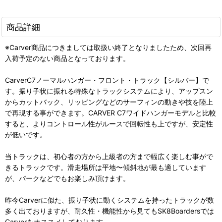
商品詳細
※Carver商品につきましては取扱い終了となりましたため、次回再
入荷予定のない商品となっております。
CarverC7ノーマルハンガー・フロント・トラック【シルバー】で
す。振り子状に振れる特殊なトラックシステムにより、アップスン
からカットバック、リッピングなどのサーフィンの動きや技を陸上
で再現する事ができます。CARVER C7ワイドハンガーモデルと比較
すると、よりコントロール性がルースで回転性も上ですが、安定性
が低いです。
当トラックは、初心者の方から上級者の方まで幅広く楽しむ事がで
きるトラックです。滑走場所は平地〜傾斜地が最も適しています
が、パークなどでもお楽しみ頂けます。
昨今Carverに似た、振り子状に動くシステムを持ったトラックが数
多く出ておりますが、耐久性・機能性から見てもSK8Boardersでは
Carverをオススメしております。