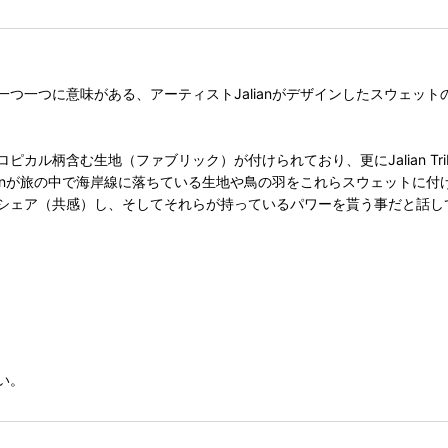
つ一つに意味がある、アーティストJalianがデザインしたスウェッ
柄含む生地（ファブリック）が付けられており、更にJalian Tribeの
ianが旅の中で海岸線に落ちている生地や鳥の羽をこれらスウェットに
シェア（共感）し、そしてそれらが持っているパワーを貰う事だと話し
い。