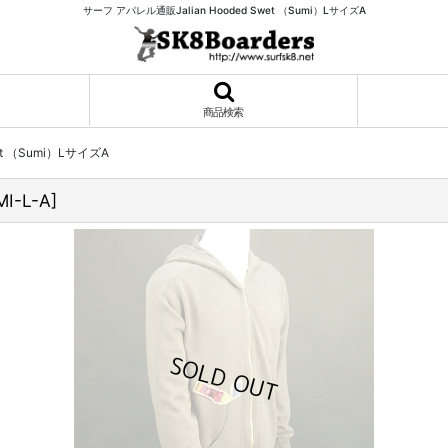
サーフ アパレル通販Jalian Hooded Swet （Sumi）LサイズA
商品検索
wet （Sumi）LサイズA
MI-L-A
]