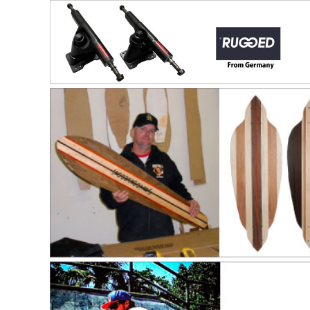
Sector9
Abec11
Kryptonics
Swiss Bones
Powell
Vinaka
Exkate（エックスケート）
S.M.A.
Bulldog Skate (BDS)
V-shocker