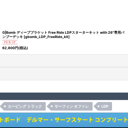
G|Bomb ディープブラケット Free Ride LDPスターターキット with 26"専用バ
ンブーデッキ
[
gbomb_LDP_FreeRide_kit
]
62,800
円
(税込)
カービング トラック
サーフィン オフトレ
LDP