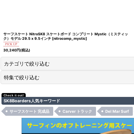
サーフスケート NitroSK8 スケートボード コンプリート Mystic（ミスティッ
ク）モデル 29.5 x 9.5インチ
[
nitrocomp_mystic
]
30,240
円
(税込)
カテゴリで絞り込む
特集で絞り込む
スケートボードコンプリート【完成品】
スケートボード デッキ
Del Mar Surfsk8
SK8Boarders人気キーワード
トラック
NitroSK8
サーフスケート 完成品
Carver トラック
Del Mar Surf
ウィール
Rugged Truck
スケートボード・パーツ類（その他）
Original Skateboards