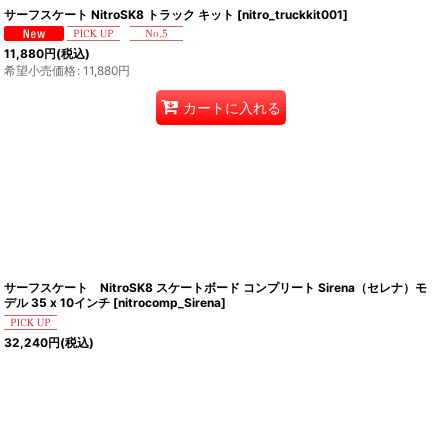
サーフスケート NitroSK8 トラック キット
[
nitro_truckkit001
]
11,880
円
(税込)
希望小売価格
:
11,880
円
カートに入れる
サーフスケート NitroSK8 スケートボード コンプリート Sirena（セレナ）モ
デル 35 x 10インチ
[
nitrocomp_Sirena
]
32,240
円
(税込)