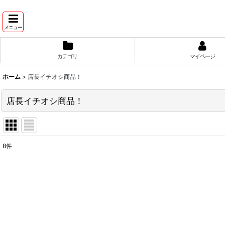
メニュー
カテゴリ
マイページ
ホーム
>
店長イチオシ商品！
店長イチオシ商品！
8
件
表示数
:
並び順
: