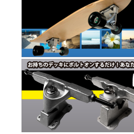
プロテクター
Carver（カーバー）
アパレル ＆ アクセサリー
Carver（カーバー）コンプリート
Carver（カーバー）トラック
Caver（カーバー）パーツ
Randal（ランダル）
Seismic（セイスミック）
Independent（Indy）
Soularc Skate
Surfone
Grind King