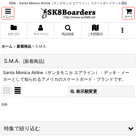
SMA - Santa Monica Airline（サンタモニカ エアライン）スケートボードデッキ通販
メニュー
カート
カテゴリ
マイページ
商品検索
ご利用案内
ホーム
>
新着商品
>
S.M.A.
S.M.A.
[
新着商品
]
Santa Monica Airline（サンタモニカ エアライン）：デッキ・メー
カーとして知られるアメリカのスケートボード・ブランドです。
表示順変更
閉じる
0
件
表示数
:
並び順
:
特集で絞り込む