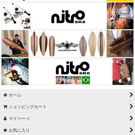
Independent（Indy）
Soularc Skate
Surfone
Grind King
Sector9
Abec11
Kryptonics
Swiss Bones
ホーム
ショッピングカート
Powell
マイページ
Vinaka
お気に入り
Exkate（エックスケート）