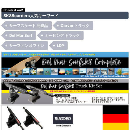
絞り込む
Del Mar Surfsk8
SK8Boarders人気キーワード
NitroSK8
サーフスケート 完成品
Carver トラック
Rugged Truck
Del Mar Surf
カービング トラック
サーフィン オフトレ
LDP
Original Skateboards
Carver（カーバー）
Carver（カーバー）コンプリート
Carver（カーバー）トラック
Caver（カーバー）パーツ
Randal（ランダル）
Seismic（セイスミック）