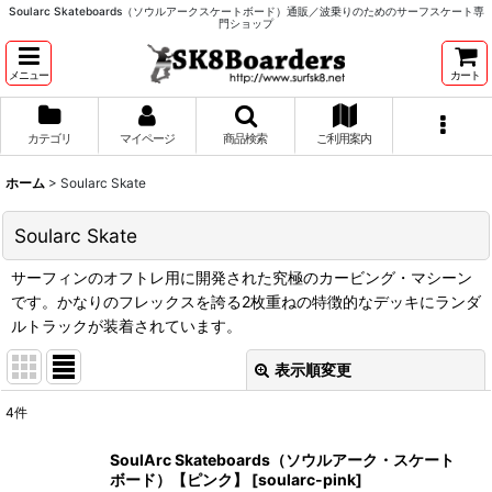
Soularc Skateboards（ソウルアークスケートボード）通販／波乗りのためのサーフスケート専
門ショップ
メニュー
カート
カテゴリ
マイページ
商品検索
ご利用案内
ホーム
>
Soularc Skate
Soularc Skate
サーフィンのオフトレ用に開発された究極のカービング・マシーン
です。かなりのフレックスを誇る2枚重ねの特徴的なデッキにランダ
ルトラックが装着されています。
表示順変更
閉じる
4
件
表示数
:
SoulArc Skateboards（ソウルアーク・スケート
ボード）【ピンク】
[
soularc-pink
]