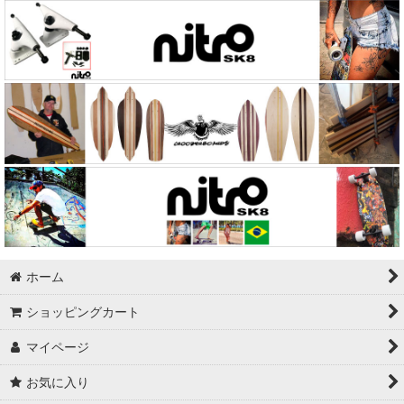
Independent（Indy）
Soularc Skate
Surfone
Grind King
Sector9
Abec11
Kryptonics
Swiss Bones
ホーム
ショッピングカート
Powell
マイページ
Vinaka
お気に入り
Exkate（エックスケート）