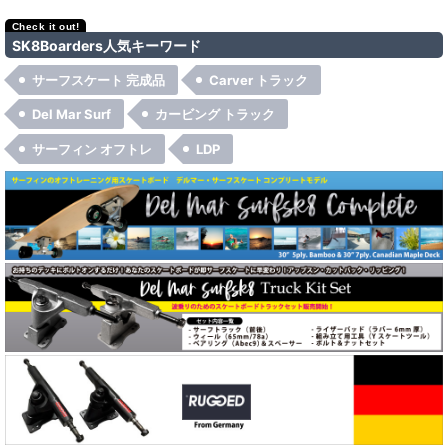
絞り込む
Del Mar Surfsk8
SK8Boarders人気キーワード
NitroSK8
サーフスケート 完成品
Carver トラック
Rugged Truck
Del Mar Surf
カービング トラック
サーフィン オフトレ
LDP
Original Skateboards
Carver（カーバー）
Carver（カーバー）コンプリート
Carver（カーバー）トラック
Caver（カーバー）パーツ
Randal（ランダル）
Seismic（セイスミック）