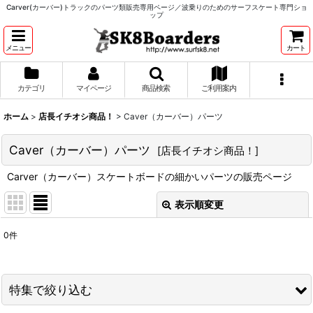
Carver(カーバー)トラックのパーツ類販売専用ページ／波乗りのためのサーフスケート専門ショ
ップ
メニュー
カート
カテゴリ
マイページ
商品検索
ご利用案内
ホーム
>
店長イチオシ商品！
>
Caver（カーバー）パーツ
Caver（カーバー）パーツ
[
店長イチオシ商品！
]
Carver（カーバー）スケートボードの細かいパーツの販売ページ
表示順変更
閉じる
0
件
表示数
:
並び順
:
特集で絞り込む