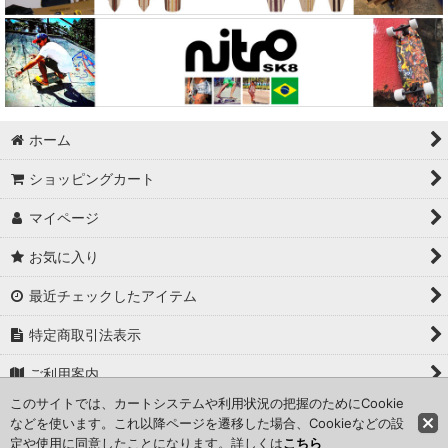
Sector9
Abec11
Kryptonics
Swiss Bones
ホーム
ショッピングカート
Powell
マイページ
Vinaka
お気に入り
Exkate（エックスケート）
最近チェックしたアイテム
S.M.A.
特定商取引法表示
Bulldog Skate (BDS)
ご利用案内
V-shocker
このサイトでは、カートシステムや利用状況の把握のためにCookie
お問い合せ
などを使います。これ以降ページを遷移した場合、Cookieなどの設
ALVA
定や使用に同意したことになります。詳しくは
こちら