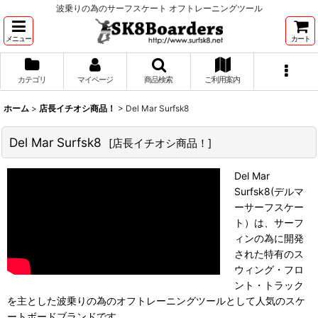
波乗りの為のサーフスケート オフトレーニングツール
メニュー
カート
カテゴリ
マイページ
商品検索
ご利用案内
ホーム
>
店長イチオシ商品！
>
Del Mar Surfsk8
Del Mar Surfsk8
[
店長イチオシ商品！
]
Del Mar
Surfsk8(デルマ
ーサーフスケー
ト）は、サーフ
ィンの為に開発
された特有のス
ウィング・フロ
ント・トラック
を主とした波乗りの為のオフトレーニングツールとして人気のスケ
ートボードブランドです。