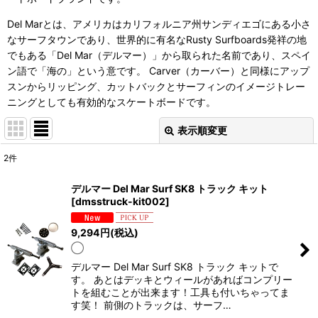
Del Marとは、アメリカはカリフォルニア州サンディエゴにある小さ
なサーフタウンであり、世界的に有名なRusty Surfboards発祥の地
でもある「Del Mar（デルマー）」から取られた名前であり、スペイ
ン語で「海の」という意です。 Carver（カーバー）と同様にアップ
スンからリッピング、カットバックとサーフィンのイメージトレー
ニングとしても有効的なスケートボードです。
表示順変更
閉じる
2
件
表示数
:
デルマー Del Mar Surf SK8 トラック キット
[
dmsstruck-kit002
]
並び順
:
9,294
円
(税込)
◯
絞り込む
デルマー Del Mar Surf SK8 トラック キットで
す。 あとはデッキとウィールがあればコンプリー
トを組むことが出来ます！工具も付いちゃってま
す笑！ 前側のトラックは、サーフ…