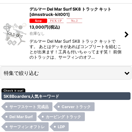
デルマー Del Mar Surf SK8 トラック キット
[
dmsstruck-kit001
]
13,000
円
(税込)
在庫なし
デルマー Del Mar Surf SK8 トラック キットで
す。 あとはデッキがあればコンプリートを組むこ
とが出来ます！工具も付いちゃってます笑！ 前側
のトラックは、サーフィンのオフ…
特集で絞り込む
Del Mar Surfsk8
SK8Boarders人気キーワード
NitroSK8
サーフスケート 完成品
Carver トラック
Rugged Truck
Del Mar Surf
カービング トラック
サーフィン オフトレ
LDP
Original Skateboards