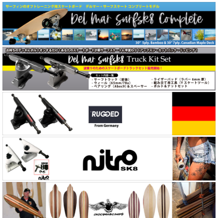
Carver（カーバー）
Carver（カーバー）コンプリート
Carver（カーバー）トラック
Caver（カーバー）パーツ
Randal（ランダル）
Seismic（セイスミック）
Independent（Indy）
Soularc Skate
Surfone
Grind King