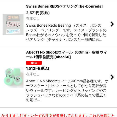
Swiss Bones REDSベアリング
[
be-bonreds
]
2,571
円
(税込)
在庫なし
Swiss Bones Reds Bearing （スイス ボンズ
レッズ ベアリング）です。スイス・ブランドの
Bones社がそのノウハウを使って中国で製造した
ベアリング（チャイナ・ボンズと一般的に言…
Abec11 No Skoolzウィール（60mm）各種 ウィ
ール1個単位販売
[
abec60
]
1,512
円
(税込)
在庫なし
Abec11 No Skoolzウィール60mm径各種です。サ
ーフスケート用のウィールとしてかなり定評が高
いウィールです。カービングからリッピングやス
ラッシュバックなどのスライド系の技まで幅広く
対応で…
なりすまし注文・いたずら注文が多発しております。これら当店にと