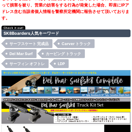
って損害を被り、営業の妨害をする行為が発覚した場合、即座にIPア
ドレス含む当該者個人情報を警察所定機関に報告させて頂いておりま
す。
SK8Boarders人気キーワード
サーフスケート 完成品
Carver トラック
Del Mar Surf
カービング トラック
サーフィン オフトレ
LDP